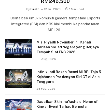
RM246,500
By
Piratz
31 Jul, 2026
1 Min Read
Berita baik untuk komuniti gamers tempatan! Esports
Integrated (ESI) dan KBS kini membuka pendaftaran
MEL26…
Misi Riyadh November Ini: Kenali
Barisan Skuad Negara yang Berjaya
Tempah Slot ENC 2026
06 Aug, 2026
Infinix Jadi Rakan Rasmi MLBB, Taja 5
Kejohanan Pro dengan Siri GT di Asia
Tenggara
28 Feb, 2025
Dapatkan Skin InuYasha di Honor of
Kings – Event Terhad Bermula