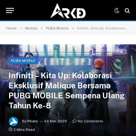
»
»
»
Home
Mobile
PUBG Mobile
Infiniti – Kita Up: Kolaborasi Eksklusif Malique Bersama PUBG MOBILE Sempena Ulang Tahun Ke-8
PUBG MOBILE
Infiniti – Kita Up: Kolaborasi
Eksklusif Malique Bersama
PUBG MOBILE Sempena Ulang
Tahun Ke-8
By
Piratz
24 Mar, 2026
No Comments
2 Mins Read