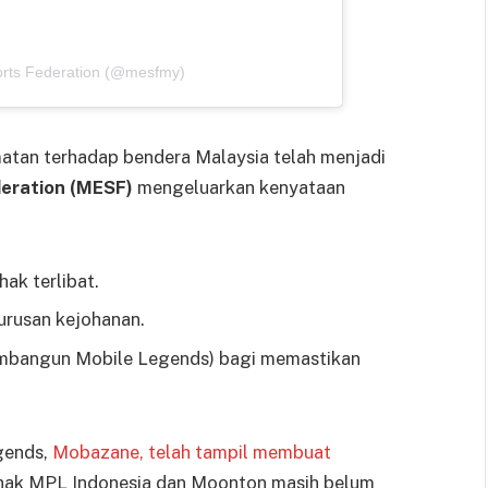
orts Federation (@mesfmy)
rmatan terhadap bendera Malaysia telah menjadi
deration (MESF)
mengeluarkan kenyataan
hak terlibat.
rusan kejohanan.
mbangun Mobile Legends) bagi memastikan
gends,
Mobazane, telah tampil membuat
ihak MPL Indonesia dan Moonton masih belum