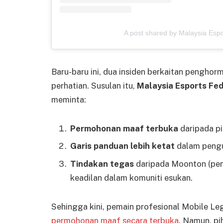
A post shared by Malaysia Esp
Baru-baru ini, dua insiden berkaitan pengho
perhatian. Susulan itu,
Malaysia Esports Fe
meminta:
Permohonan maaf terbuka
daripada pi
Garis panduan lebih ketat
dalam pengu
Tindakan tegas
daripada Moonton (pe
keadilan dalam komuniti esukan.
Sehingga kini, pemain profesional Mobile Le
permohonan maaf secara terbuka
. Namun, p