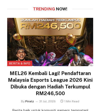
TRENDING
NOW!
BERITA & INFO
MEL26 Kembali Lagi! Pendaftaran
Malaysia Esports League 2026 Kini
Dibuka dengan Hadiah Terkumpul
RM246,500
By
Piratz
31 Jul, 2026
1 Min Read
Berita baik untuk komuniti gamers tempatan!