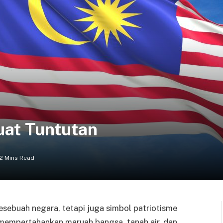
uat Tuntutan
2 Mins Read
sebuah negara, tetapi juga simbol patriotisme
empertahankan maruah bangsa, tanah air, dan