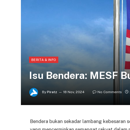
BERITA & INFO
Isu Bendera: MESF B
By
Piratz
18 Nov, 2024
No Comments
Bendera bukan sekadar lambang kebesaran se
yang mencerminkan semangat rakyat dalam m