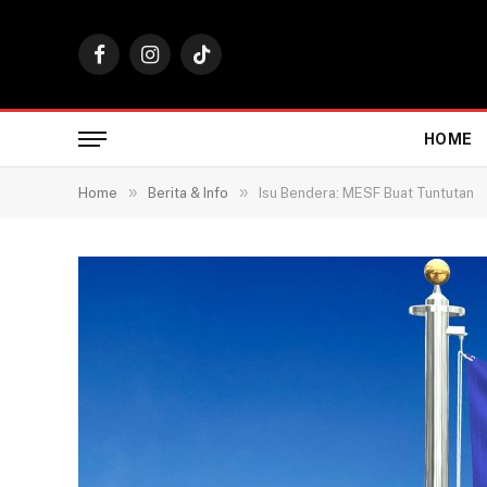
Facebook
Instagram
TikTok
HOME
»
»
Home
Berita & Info
Isu Bendera: MESF Buat Tuntutan