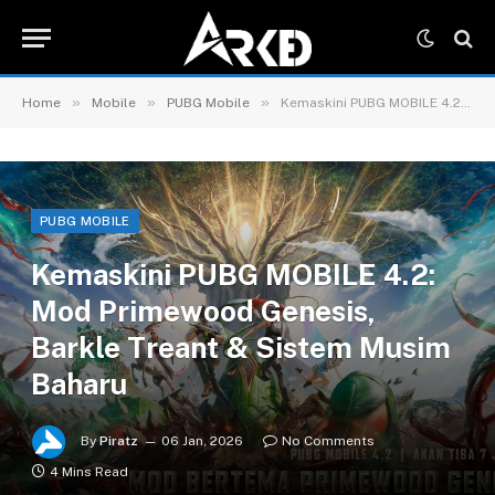
»
»
»
Home
Mobile
PUBG Mobile
Kemaskini PUBG MOBILE 4.2: Mod Primewood Genesis, Barkle Treant & Sistem Musim Baharu
PUBG MOBILE
Kemaskini PUBG MOBILE 4.2:
Mod Primewood Genesis,
Barkle Treant & Sistem Musim
Baharu
By
Piratz
06 Jan, 2026
No Comments
4 Mins Read