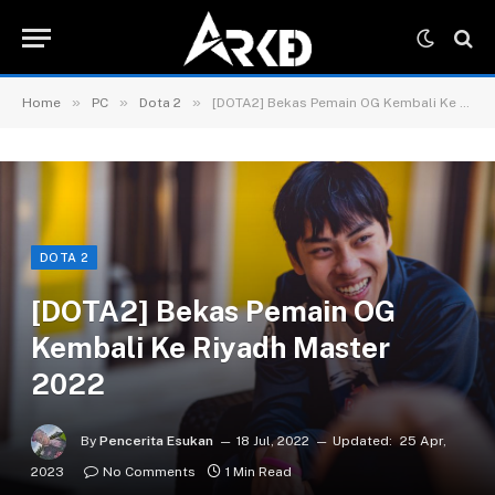
»
»
»
Home
PC
Dota 2
[DOTA2] Bekas Pemain OG Kembali Ke Riyadh Master 2022
DOTA 2
[DOTA2] Bekas Pemain OG
Kembali Ke Riyadh Master
2022
By
Pencerita Esukan
18 Jul, 2022
Updated:
25 Apr,
2023
No Comments
1 Min Read