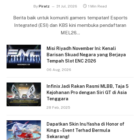
By
Piratz
31 Jul, 2026
1 Min Read
Berita baik untuk komuniti gamers tempatan! Esports
Integrated (ESI) dan KBS kini membuka pendaftaran
MEL26…
Misi Riyadh November Ini: Kenali
Barisan Skuad Negara yang Berjaya
Tempah Slot ENC 2026
06 Aug, 2026
Infinix Jadi Rakan Rasmi MLBB, Taja 5
Kejohanan Pro dengan Siri GT di Asia
Tenggara
28 Feb, 2025
Dapatkan Skin InuYasha di Honor of
Kings – Event Terhad Bermula
Sekarang!